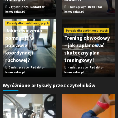
2 tygodnie ago
Redaktor
1 miesiąc ago
Redaktor
ksrozanka.pl
ksrozanka.pl
Porady dla osób trenujących
Jakie ćwiczenia
Porady dla osób trenujących
pomagają w
Trening obwodowy
poprawie
– jak zaplanować
koordynacji
skuteczny plan
ruchowej?
treningowy?
3 miesiące ago
Redaktor
4 miesiące ago
Redaktor
ksrozanka.pl
ksrozanka.pl
Wyróżnione artykuły przez czytelników