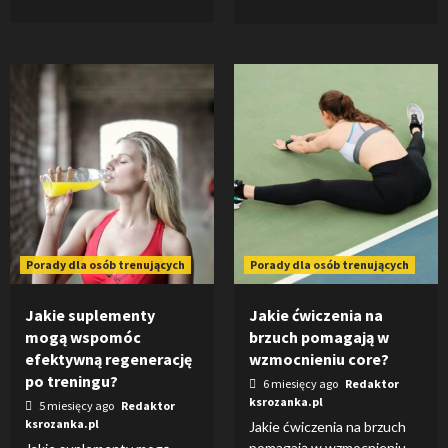
Porady dla osób trenujących
Porady dla osób trenujących
Jakie suplementy
Jakie ćwiczenia na
mogą wspomóc
brzuch pomagają w
efektywną regenerację
wzmocnieniu core?
po treningu?
6 miesięcy ago
Redaktor
ksrozanka.pl
5 miesięcy ago
Redaktor
ksrozanka.pl
Jakie ćwiczenia na brzuch
pomagają w wzmocnieniu