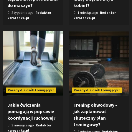
do maszyn?
kobiet?
2 tygodnie ago
Redaktor
1 miesiąc ago
Redaktor
ksrozanka.pl
ksrozanka.pl
Porady dla osób trenujących
Porady dla osób trenujących
Jakie ćwiczenia
Trening obwodowy –
pomagają w poprawie
jak zaplanować
koordynacji ruchowej?
skuteczny plan
treningowy?
3 miesiące ago
Redaktor
ksrozanka.pl
4 miesiące ago
Redaktor