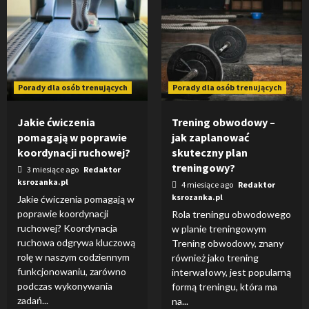
Porady dla osób trenujących
Porady dla osób trenujących
Jakie ćwiczenia
Trening obwodowy –
pomagają w poprawie
jak zaplanować
koordynacji ruchowej?
skuteczny plan
treningowy?
3 miesiące ago
Redaktor
ksrozanka.pl
4 miesiące ago
Redaktor
ksrozanka.pl
Jakie ćwiczenia pomagają w
poprawie koordynacji
Rola treningu obwodowego
ruchowej? Koordynacja
w planie treningowym
ruchowa odgrywa kluczową
Trening obwodowy, znany
rolę w naszym codziennym
również jako trening
funkcjonowaniu, zarówno
interwałowy, jest popularną
podczas wykonywania
formą treningu, która ma
zadań...
na...