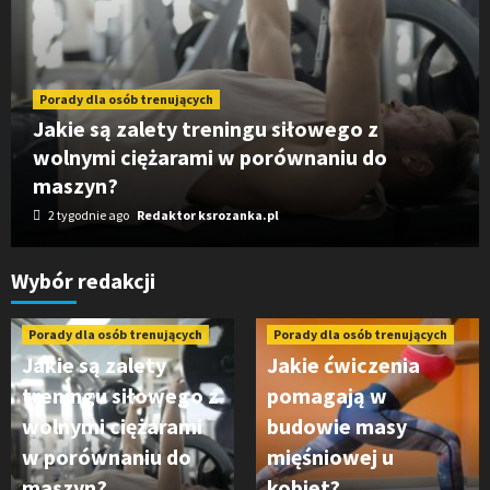
Porady dla osób trenujących
Jakie są zalety treningu siłowego z
wolnymi ciężarami w porównaniu do
maszyn?
2 tygodnie ago
Redaktor ksrozanka.pl
Wybór redakcji
Porady dla osób trenujących
Porady dla osób trenujących
Jakie są zalety
Jakie ćwiczenia
treningu siłowego z
pomagają w
wolnymi ciężarami
budowie masy
w porównaniu do
mięśniowej u
maszyn?
kobiet?