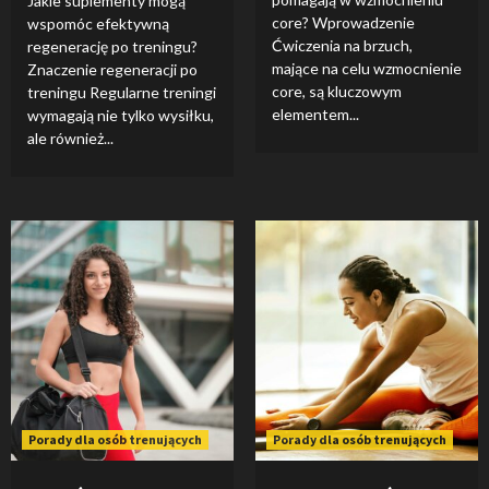
Jakie suplementy mogą
core? Wprowadzenie
wspomóc efektywną
Ćwiczenia na brzuch,
regenerację po treningu?
mające na celu wzmocnienie
Znaczenie regeneracji po
core, są kluczowym
treningu Regularne treningi
elementem...
wymagają nie tylko wysiłku,
ale również...
Porady dla osób trenujących
Porady dla osób trenujących