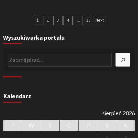
Nawigacja
1
2
3
4
…
13
Next
po
Wyszukiwarka portalu
wpisach
Szukaj
Kalendarz
sierpień 2026
P
W
Ś
C
P
S
N
1
2