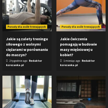
Porady dla osób trenujących
Porady dla osób trenujących
Jakie są zalety treningu
Jakie ćwiczenia
siłowego z wolnymi
pomagają w budowie
ciężarami w porównaniu
masy mięśniowej u
do maszyn?
kobiet?
2 tygodnie ago
Redaktor
1 miesiąc ago
Redaktor
ksrozanka.pl
ksrozanka.pl