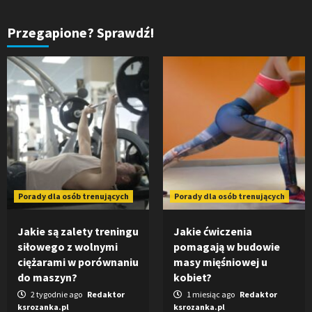
Przegapione? Sprawdź!
Porady dla osób trenujących
Porady dla osób trenujących
Jakie są zalety treningu
Jakie ćwiczenia
siłowego z wolnymi
pomagają w budowie
ciężarami w porównaniu
masy mięśniowej u
do maszyn?
kobiet?
2 tygodnie ago
Redaktor
1 miesiąc ago
Redaktor
ksrozanka.pl
ksrozanka.pl