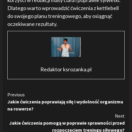
korzyści w redukcji masy ciała i poprawie sylwetki.
Dlatego warto wprowadzić ćwiczenia z kettlebell
do swojego planu treningowego, aby osiągnąć
oczekiwane rezultaty.
Redaktor ksrozanka.pl
Continue
Previous
Jakie ćwiczenia poprawiają siłę i wydolność organizmu
Reading
na rowerze?
Next
Jakie ćwiczenia pomogą w poprawie sprawności przed
rozpoczęciem treningu siłowego?