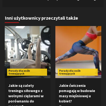
Inni użytkownicy przeczytali także
Porady dla osób
Porady dla osób
trenujących
trenujących
Jakie są zalety
Jakie ćwiczenia
treningu siłowego z
pomagają w budowie
wolnymi ciężarami w
masy mięśniowej u
porównaniu do
kobiet?