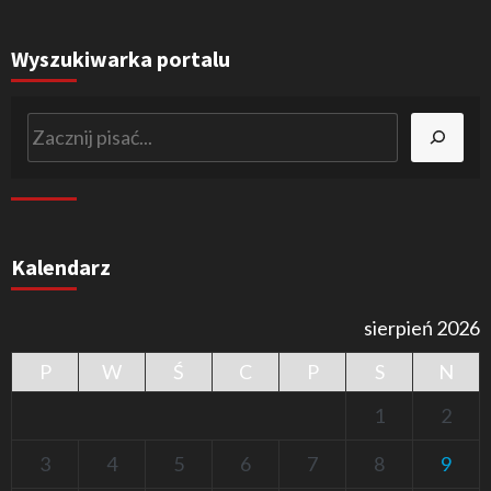
Wyszukiwarka portalu
Szukaj
Kalendarz
sierpień 2026
P
W
Ś
C
P
S
N
1
2
3
4
5
6
7
8
9