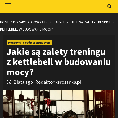
Primary
Menu
HOME
PORADY DLA OSÓB TRENUJĄCYCH
JAKIE SĄ ZALETY TRENINGU Z
KETTLEBELL W BUDOWANIU MOCY?
Porady dla osób trenujących
Jakie są zalety treningu
z kettlebell w budowaniu
mocy?
2 lata ago
Redaktor ksrozanka.pl