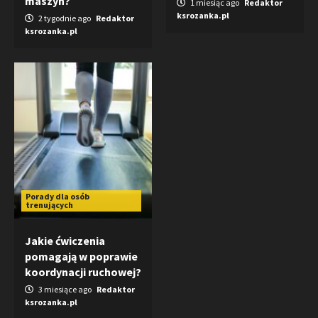
maszyn?
1 miesiąc ago
Redaktor
ksrozanka.pl
2 tygodnie ago
Redaktor
ksrozanka.pl
Porady dla osób
trenujących
Jakie ćwiczenia
pomagają w poprawie
koordynacji ruchowej?
3 miesiące ago
Redaktor
ksrozanka.pl