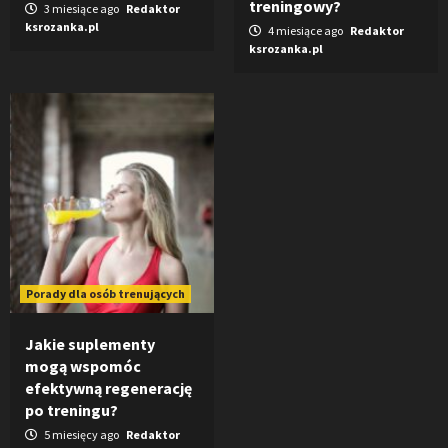
treningowy?
3 miesiące ago
Redaktor
ksrozanka.pl
4 miesiące ago
Redaktor
ksrozanka.pl
Porady dla osób trenujących
Jakie suplementy
mogą wspomóc
efektywną regenerację
po treningu?
5 miesięcy ago
Redaktor