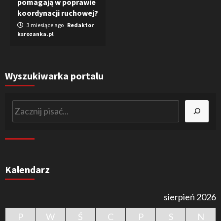
pomagają w poprawie
koordynacji ruchowej?
3 miesiące ago
Redaktor
ksrozanka.pl
Wyszukiwarka portalu
Szukaj
Kalendarz
sierpień 2026
P
W
Ś
C
P
S
N