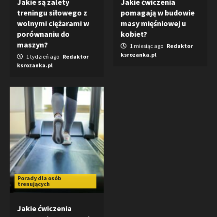
Jakie są zalety
Jakie ćwiczenia
treningu siłowego z
pomagają w budowie
wolnymi ciężarami w
masy mięśniowej u
porównaniu do
kobiet?
maszyn?
1 miesiąc ago
Redaktor
ksrozanka.pl
1 tydzień ago
Redaktor
ksrozanka.pl
Porady dla osób
trenujących
Jakie ćwiczenia