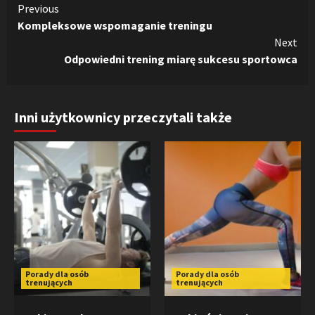
Continue
Previous
Kompleksowe wspomaganie treningu
Reading
Next
Odpowiedni trening miarę sukcesu sportowca
Inni użytkownicy przeczytali także
Porady dla osób
Porady dla osób
trenujących
trenujących