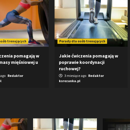
osób trenujących
Porady dla osób trenujących
iczenia pomagają w
Jakie ćwiczenia pomagają w
masy mięśniowej u
poprawie koordynacji
ruchowej?
 ago
Redaktor
3 miesiące ago
Redaktor
l
ksrozanka.pl