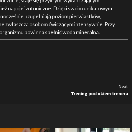
poczucie, staje się przykrym, wykańczającym
eż napoje izotoniczne. Dzięki swoim unikatowym
dnocześnie uzupełniają poziom pierwiastków,
ne zwłaszcza osobom ćwiczącym intensywnie. Przy
 organizmu powinna spełnić woda mineralna.
Next
Trening pod okiem trenera