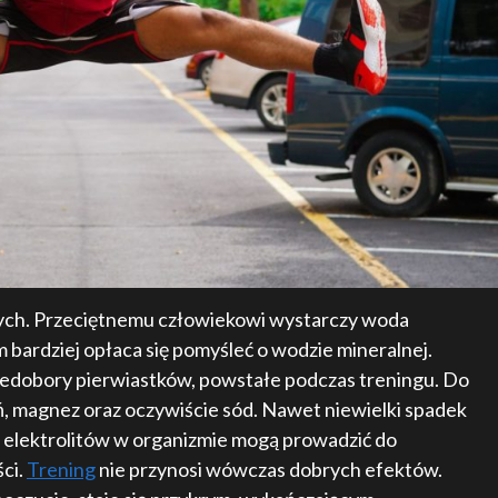
wych. Przeciętnemu człowiekowi wystarczy woda
 tym bardziej opłaca się pomyśleć o wodzie mineralnej.
iedobory pierwiastków, powstałe podczas treningu. Do
ń, magnez oraz oczywiście sód. Nawet niewielki spadek
i elektrolitów w organizmie mogą prowadzić do
ści.
Trening
nie przynosi wówczas dobrych efektów.