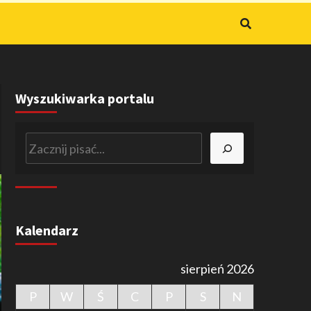
Wyszukiwarka portalu
Szukaj
Kalendarz
sierpień 2026
P
W
Ś
C
P
S
N