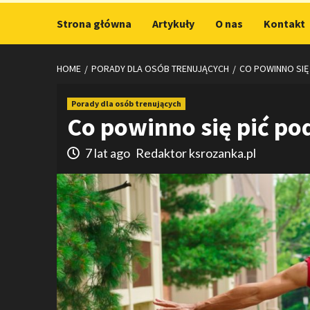
Strona główna
Artykuły
O nas
Kontakt
HOME
PORADY DLA OSÓB TRENUJĄCYCH
CO POWINNO SIĘ
Porady dla osób trenujących
Co powinno się pić po
7 lat ago
Redaktor ksrozanka.pl