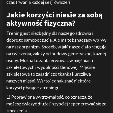
czas trwania każdej sesji ćwiczeń
Jakie korzyści niesie za sobą
aktywność fizyczna?
Trening jest niezbędny dla naszego zdrowia i
dobrego samopoczucia. Ale ma też znaczący wpływ
na nasz organizm. Sposób, w jaki nasze ciało reaguje
na ćwiczenia, zależy od budowy genetycznej każdej
osoby. Można to zaobserwować w mięśniach
szkieletowych i wydolności tlenowej. Mięśnie
szkieletowe to zasadniczo tkanka kurczliwa
naszych mięśni. Warto jednak znać niektóre
korzyści płynące z treningu:
1) Poprawiona wytrzymałość, co oznacza, że
możesz ćwiczyć dłużej i szybciej regenerować się ze
zmęczenia