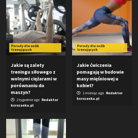
Porady dla osób
Porady dla osób
trenujących
trenujących
Jakie są zalety
Jakie ćwiczenia
treningu siłowego z
pomagają w budowie
wolnymi ciężarami w
masy mięśniowej u
porównaniu do
kobiet?
maszyn?
1 miesiąc ago
Redaktor
ksrozanka.pl
2 tygodnie ago
Redaktor
ksrozanka.pl