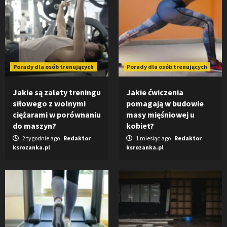
Porady dla osób trenujących
Porady dla osób trenujących
Jakie są zalety treningu
Jakie ćwiczenia
siłowego z wolnymi
pomagają w budowie
ciężarami w porównaniu
masy mięśniowej u
do maszyn?
kobiet?
2 tygodnie ago
Redaktor
1 miesiąc ago
Redaktor
ksrozanka.pl
ksrozanka.pl