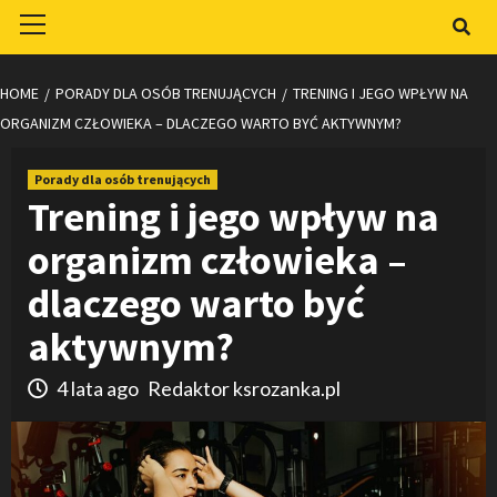
Primary
Menu
HOME
PORADY DLA OSÓB TRENUJĄCYCH
TRENING I JEGO WPŁYW NA
ORGANIZM CZŁOWIEKA – DLACZEGO WARTO BYĆ AKTYWNYM?
Porady dla osób trenujących
Trening i jego wpływ na
organizm człowieka –
dlaczego warto być
aktywnym?
4 lata ago
Redaktor ksrozanka.pl