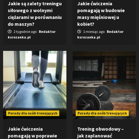
Jakie są zalety treningu
Jakie ćwiczenia
siłowego z wolnymi
pomagają w budowie
ciężarami w porównaniu
masy mięśniowej u
do maszyn?
kobiet?
2 tygodnie ago
Redaktor
1 miesiąc ago
Redaktor
ksrozanka.pl
ksrozanka.pl
Porady dla osób trenujących
Porady dla osób trenujących
Jakie ćwiczenia
Trening obwodowy –
pomagają w poprawie
jak zaplanować