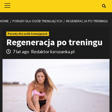
Primary
Menu
HOME
PORADY DLA OSÓB TRENUJĄCYCH
REGENERACJA PO TRENINGU
Porady dla osób trenujących
Regeneracja po treningu
7 lat ago
Redaktor ksrozanka.pl