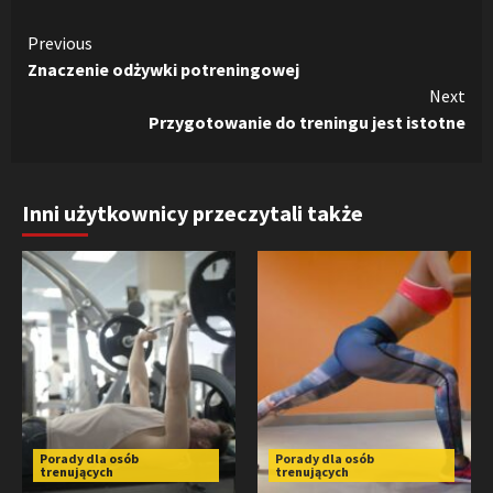
Continue
Previous
Znaczenie odżywki potreningowej
Reading
Next
Przygotowanie do treningu jest istotne
Inni użytkownicy przeczytali także
Porady dla osób
Porady dla osób
trenujących
trenujących