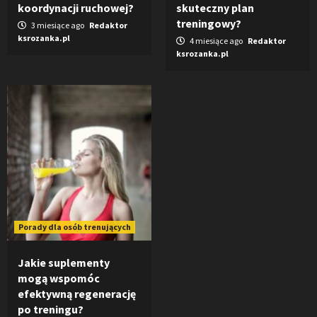
koordynacji ruchowej?
skuteczny plan
treningowy?
3 miesiące ago
Redaktor
ksrozanka.pl
4 miesiące ago
Redaktor
ksrozanka.pl
Porady dla osób trenujących
Jakie suplementy
mogą wspomóc
efektywną regenerację
po treningu?