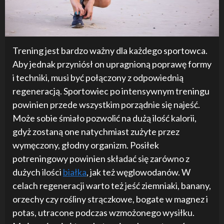
Trening jest bardzo ważny dla każdego sportowca.
Aby jednak przyniósł on upragnioną poprawę formy
i techniki, musi być połączony z odpowiednią
regeneracją. Sportowiec po intensywnym treningu
powinien przede wszystkim porządnie się najeść.
Może sobie śmiało pozwolić na dużą ilość kalorii,
gdyż zostaną one natychmiast zużyte przez
wymęczony, głodny organizm. Posiłek
potreningowy powinien składać się zarówno z
dużych ilości
białka
, jak też węglowodanów. W
celach regeneracji warto też jeść ziemniaki, banany,
orzechy czy rośliny strączkowe, bogate w magnez i
potas, utracone podczas wzmożonego wysiłku.