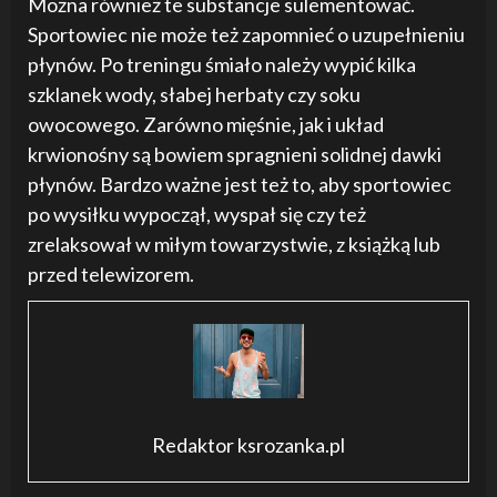
Można również te substancje sulementować.
Sportowiec nie może też zapomnieć o uzupełnieniu
płynów. Po treningu śmiało należy wypić kilka
szklanek wody, słabej herbaty czy soku
owocowego. Zarówno mięśnie, jak i układ
krwionośny są bowiem spragnieni solidnej dawki
płynów. Bardzo ważne jest też to, aby sportowiec
po wysiłku wypoczął, wyspał się czy też
zrelaksował w miłym towarzystwie, z książką lub
przed telewizorem.
Redaktor ksrozanka.pl