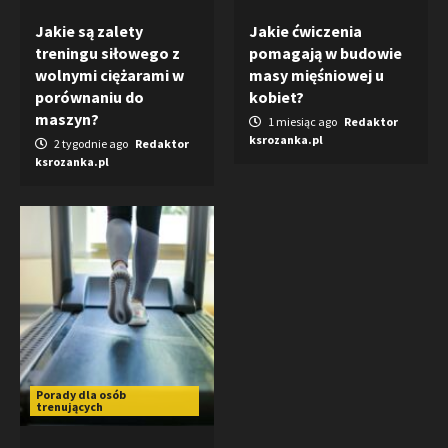
Jakie są zalety
Jakie ćwiczenia
treningu siłowego z
pomagają w budowie
wolnymi ciężarami w
masy mięśniowej u
porównaniu do
kobiet?
maszyn?
1 miesiąc ago
Redaktor
ksrozanka.pl
2 tygodnie ago
Redaktor
ksrozanka.pl
Porady dla osób
trenujących