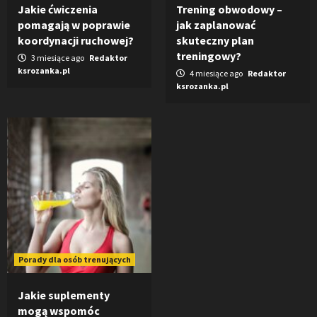
Jakie ćwiczenia
Trening obwodowy –
pomagają w poprawie
jak zaplanować
koordynacji ruchowej?
skuteczny plan
treningowy?
3 miesiące ago
Redaktor
ksrozanka.pl
4 miesiące ago
Redaktor
ksrozanka.pl
Porady dla osób trenujących
Jakie suplementy
mogą wspomóc